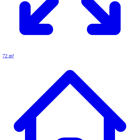
72 m²