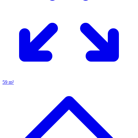
59 m²