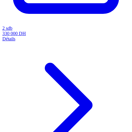
2 sdb
330 000
DH
Détails