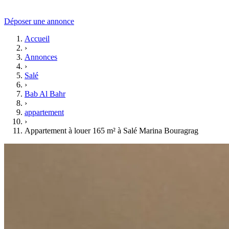
Déposer une annonce
Accueil
›
Annonces
›
Salé
›
Bab Al Bahr
›
appartement
›
Appartement à louer 165 m² à Salé Marina Bouragrag