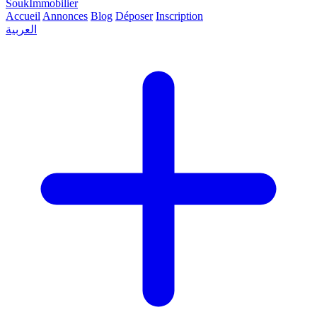
SoukImmobilier
Accueil
Annonces
Blog
Déposer
Inscription
العربية